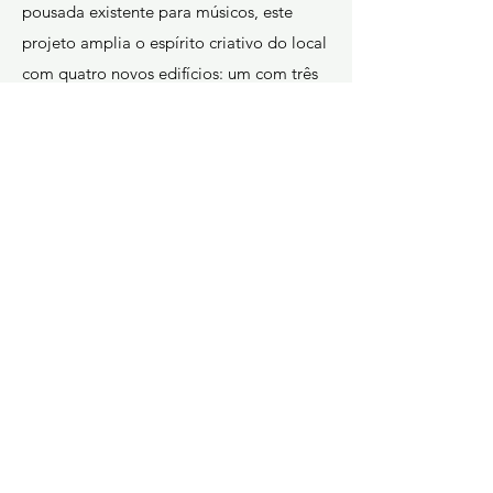
pousada existente para músicos, este
projeto amplia o espírito criativo do local
com quatro novos edifícios: um com três
quartos individuais, outro com dois
quartos duplos com banheiro privativo,
um pavilhão dedicado à dança e práticas
holísticas e uma villa privativa com três
quartos para o proprietário. Mais do que
uma simples expansão arquitetônica, a
Groove House incorpora uma missão
artística e cultural que ressoa
profundamente com nossos valores —
celebrar a criatividade, a comunidade e a
conexão por meio do espaço e do design.
Arquitetura: Bárbara Miranda